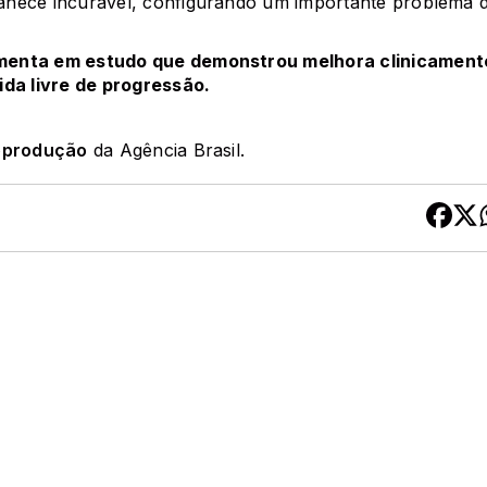
anece incurável, configurando um importante problema 
amenta em estudo que demonstrou melhora clinicament
vida livre de progressão.
reprodução
da Agência Brasil.